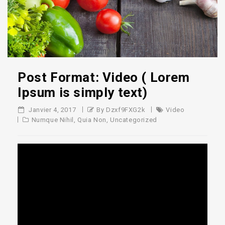
Post Format: Video ( Lorem
Ipsum is simply text)
Janvier 4, 2017
By Dzxf9FXG2k
Video
Numque Nihil
,
Quia Non
,
Uncategorized