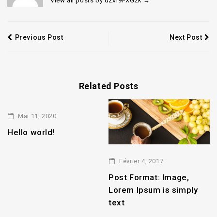
View all posts by dzxf9FXG2k
→
Previous Post
Next Post
Related Posts
Mai 11, 2020
Hello world!
Février 4, 2017
2
Post Format: Image,
P
Lorem Ipsum is simply
L
text
t